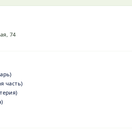
ая, 74
тарь)
ая часть)
лтерия)
а)