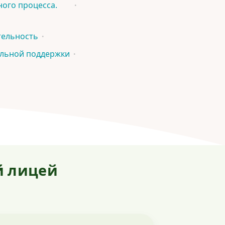
ого процесса.
тельность
альной поддержки
й лицей