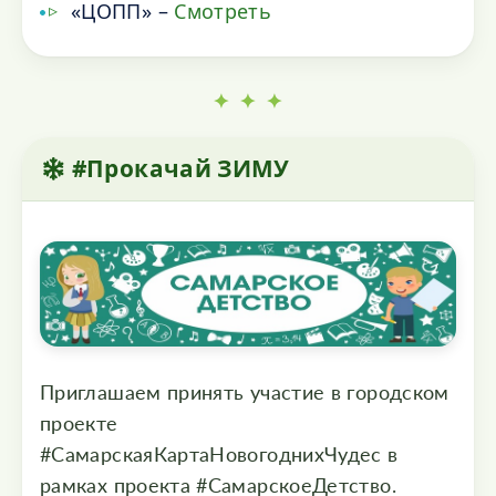
«ЦОПП» –
Смотреть
✦ ✦ ✦
#Прокачай ЗИМУ
Приглашаем принять участие в городском
проекте
#СамарскаяКартаНовогоднихЧудес в
рамках проекта #СамарскоеДетство.