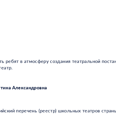
ить ребят в атмосферу создания театральной поста
театр.
стина Александровна
йский перечень (реестр) школьных театров стран